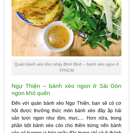
Quán bánh xèo tôm nhảy Bình Định – bánh xèo ngon ở
TPHCM
Ngự Thiện – bánh xèo ngon ở Sài Gòn
ngon khó quên
Đến với quán bánh xèo Ngự Thiện, bạn sẽ có cơ
hội được thưởng thức món bánh xèo đầy ắp hải
sản tươi ngon như tôm, mực,… Hơn nữa, trong
phần bột bánh xèo còn cho thêm trứng nên bánh
xèo có hương vị béo ngậy đặc trưng chỉ có ở thành