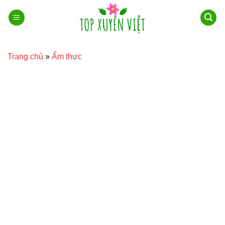
Bỏ
qua
nội
dung
Trang chủ
»
Ẩm thực