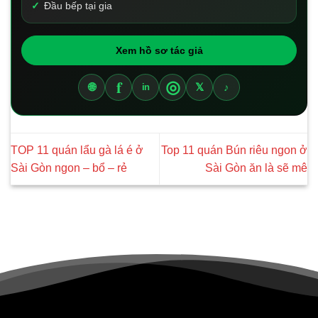
Đầu bếp tại gia
Xem hồ sơ tác giả
f
◎
🌐
𝕏
♪
in
TOP 11 quán lẩu gà lá é ở
Top 11 quán Bún riêu ngon ở
Sài Gòn ngon – bổ – rẻ
Sài Gòn ăn là sẽ mê