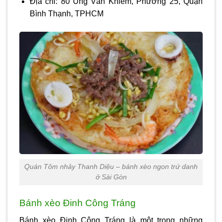
Địa chỉ: 80 Ung Văn Khiêm, Phường 25, Quận
Bình Thạnh, TPHCM
Quán Tôm nhảy Thanh Diệu – bánh xèo ngon trứ danh
ở Sài Gòn
Bánh xèo Đinh Công Tráng
Bánh xèo Đinh Công Tráng là một trong những