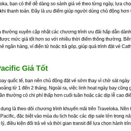
eloka, bạn có thể dễ dàng so sánh giá vé theo từng ngày, lựa c
ớc khi thanh toán. Đây là ưu điểm giúp người dùng chủ động hơn
a thường xuyên cập nhật các chương trình ưu đãi hấp dẫn dàn
được mức giá tốt hơn so với nhiều thời điểm thông thường. Bên
 ngân hàng, ví điện tử hoặc trả góp, giúp quá trình đặt vé Cath
cific Giá Tốt
 bay quốc tế, bạn nên chủ động đặt vé sớm thay vì chờ sát ngà
khoảng từ 1 đến 2 tháng. Ngoài ra, việc linh hoạt ngày bay cũn
ần thường có chi phí thấp hơn cuối tuần hoặc các dịp lễ cao đi
ụng là theo dõi chương trình khuyến mãi trên Traveloka. Nền 
acific, đặc biệt vào mùa du lịch hoặc các dịp sale lớn trong n
ý, điều kiện đổi trả vé và thời gian transit để lựa chọn hành tr