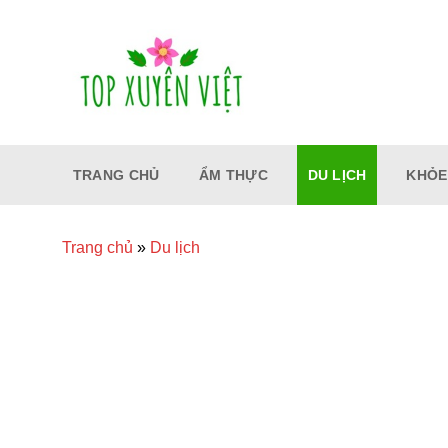
Bỏ
qua
nội
dung
TRANG CHỦ
ẨM THỰC
DU LỊCH
KHỎE
Trang chủ
»
Du lịch