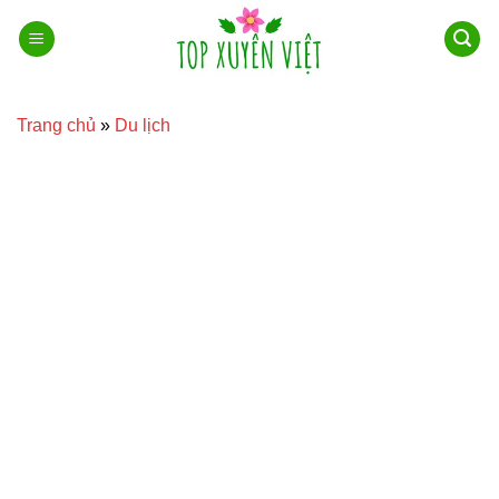
Bỏ
qua
nội
dung
Trang chủ
»
Du lịch