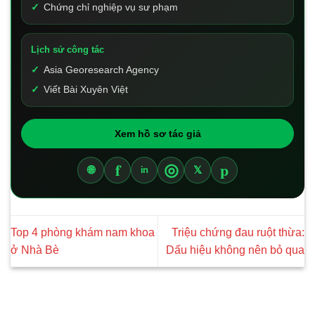
Chứng chỉ nghiệp vụ sư phạm
Lịch sử công tác
Asia Georesearch Agency
Viết Bài Xuyên Việt
Xem hồ sơ tác giả
f
p
◎
🌐
𝕏
in
Top 4 phòng khám nam khoa
Triệu chứng đau ruột thừa:
ở Nhà Bè
Dấu hiệu không nên bỏ qua