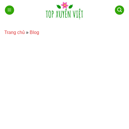
Bỏ
qua
nội
dung
Trang chủ
»
Blog