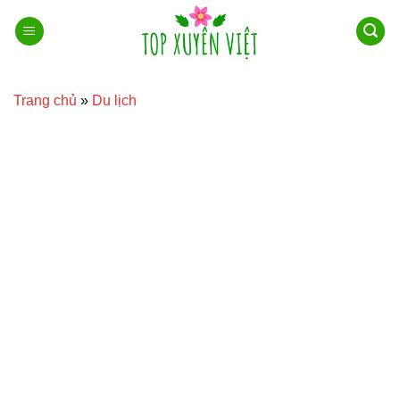
Bỏ
qua
nội
dung
Trang chủ
»
Du lịch