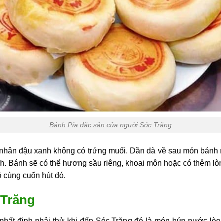
Bánh Pía đặc sản của người Sóc Trăng
 nhân đậu xanh không có trứng muối. Dần dà về sau món bánh 
ch. Bánh sẽ có thể hương sầu riêng, khoai môn hoặc có thêm lò
 cùng cuốn hút đó.
 Trăng
nhất định phải thử khi đến Sóc Trăng đó là món bún nước lèo