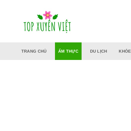
Bỏ
qua
nội
dung
TRANG CHỦ
ẨM THỰC
DU LỊCH
KHỎE