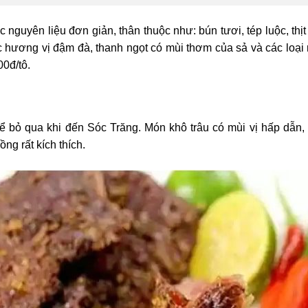
guyên liệu đơn giản, thân thuộc như: bún tươi, tép luộc, thịt 
 hương vị đậm đà, thanh ngọt có mùi thơm của sả và các loại
0đ/tô.
ị
hể bỏ qua khi đến Sóc Trăng. Món khô trâu có mùi vị hấp dẫn
ng rất kích thích.