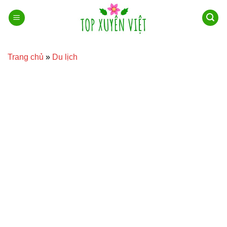
Bỏ
qua
nội
dung
Trang chủ
»
Du lịch