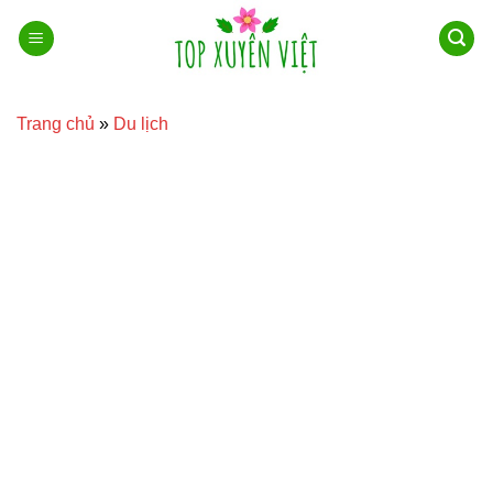
Bỏ
qua
nội
dung
Trang chủ
»
Du lịch