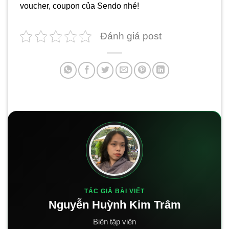
voucher, coupon của Sendo nhé!
Đánh giá post
TÁC GIẢ BÀI VIẾT
Nguyễn Huỳnh Kim Trâm
Biên tập viên