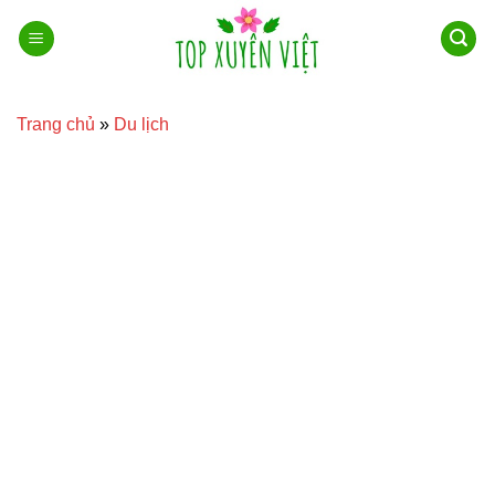
Bỏ
qua
nội
dung
Trang chủ
»
Du lịch