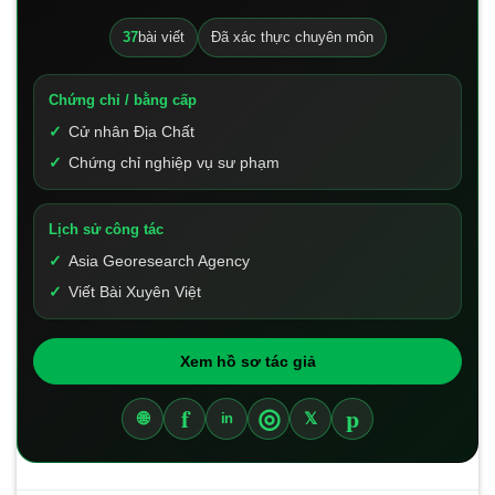
37
bài viết
Đã xác thực chuyên môn
Chứng chỉ / bằng cấp
Cử nhân Địa Chất
Chứng chỉ nghiệp vụ sư phạm
Lịch sử công tác
Asia Georesearch Agency
Viết Bài Xuyên Việt
Xem hồ sơ tác giả
f
p
◎
🌐
𝕏
in