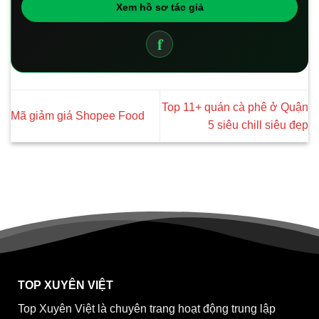
Xem hồ sơ tác giả
f
Top 11+ quán cà phê ở Quận
Mã giảm giá Shopee Food
5 siêu chill siêu đẹp
TOP XUYÊN VIỆT
Top Xuyên Việt là chuyên trang hoạt động trung lập