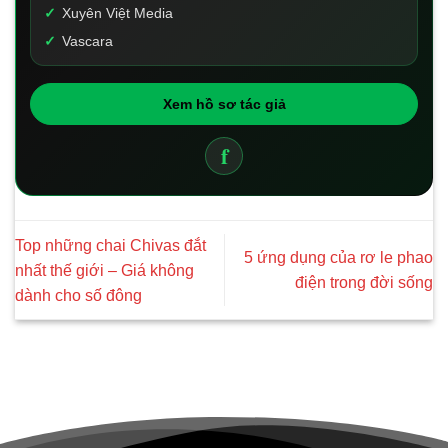
Xuyên Việt Media
Vascara
Xem hồ sơ tác giả
f
Top những chai Chivas đắt
5 ứng dụng của rơ le phao
nhất thế giới – Giá không
điện trong đời sống
dành cho số đông