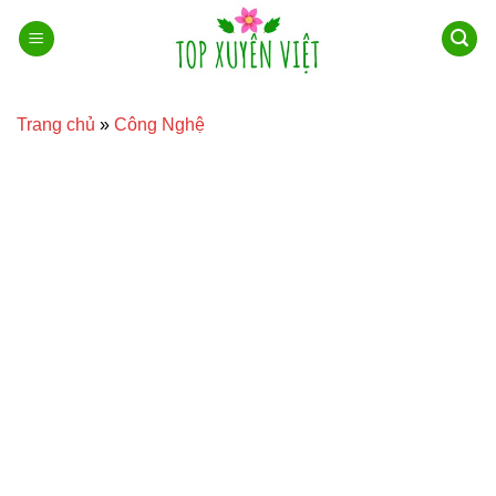
Bỏ
qua
nội
dung
Trang chủ
»
Công Nghệ