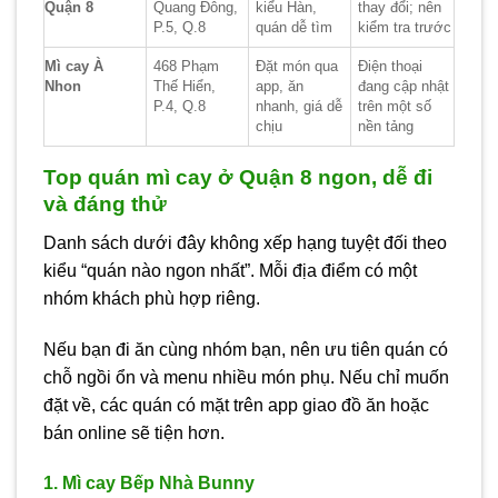
Quận 8
Quang Đông,
kiểu Hàn,
thay đổi; nên
P.5, Q.8
quán dễ tìm
kiểm tra trước
Mì cay À
468 Phạm
Đặt món qua
Điện thoại
Nhon
Thế Hiển,
app, ăn
đang cập nhật
P.4, Q.8
nhanh, giá dễ
trên một số
chịu
nền tảng
Top quán mì cay ở Quận 8 ngon, dễ đi
và đáng thử
Danh sách dưới đây không xếp hạng tuyệt đối theo
kiểu “quán nào ngon nhất”. Mỗi địa điểm có một
nhóm khách phù hợp riêng.
Nếu bạn đi ăn cùng nhóm bạn, nên ưu tiên quán có
chỗ ngồi ổn và menu nhiều món phụ. Nếu chỉ muốn
đặt về, các quán có mặt trên app giao đồ ăn hoặc
bán online sẽ tiện hơn.
1. Mì cay Bếp Nhà Bunny