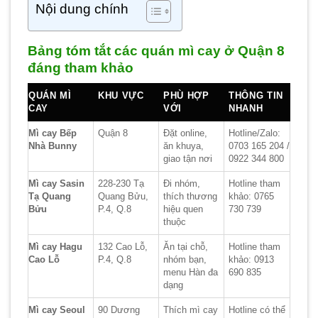
Nội dung chính
Bảng tóm tắt các quán mì cay ở Quận 8
đáng tham khảo
QUÁN MÌ
KHU VỰC
PHÙ HỢP
THÔNG TIN
CAY
VỚI
NHANH
Mì cay Bếp
Quận 8
Đặt online,
Hotline/Zalo:
Nhà Bunny
ăn khuya,
0703 165 204 /
giao tận nơi
0922 344 800
Mì cay Sasin
228-230 Tạ
Đi nhóm,
Hotline tham
Tạ Quang
Quang Bửu,
thích thương
khảo: 0765
Bửu
P.4, Q.8
hiệu quen
730 739
thuộc
Mì cay Hagu
132 Cao Lỗ,
Ăn tại chỗ,
Hotline tham
Cao Lỗ
P.4, Q.8
nhóm bạn,
khảo: 0913
menu Hàn đa
690 835
dạng
Mì cay Seoul
90 Dương
Thích mì cay
Hotline có thể