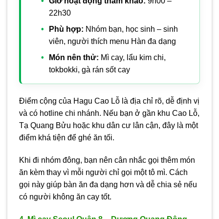
Giờ hoạt động tham khảo:
9h00 –
22h30
Phù hợp:
Nhóm bạn, học sinh – sinh
viên, người thích menu Hàn đa dạng
Món nên thử:
Mì cay, lẩu kim chi,
tokbokki, gà rán sốt cay
Điểm cộng của Hagu Cao Lỗ là địa chỉ rõ, dễ định vị
và có hotline chi nhánh. Nếu bạn ở gần khu Cao Lỗ,
Tạ Quang Bửu hoặc khu dân cư lân cận, đây là một
điểm khá tiện để ghé ăn tối.
Khi đi nhóm đông, bạn nên cân nhắc gọi thêm món
ăn kèm thay vì mỗi người chỉ gọi một tô mì. Cách
gọi này giúp bàn ăn đa dạng hơn và dễ chia sẻ nếu
có người không ăn cay tốt.