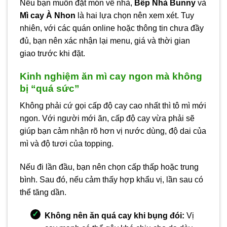
Nếu bạn muốn đặt món về nhà,
Bếp Nhà Bunny
và
Mì cay À Nhon
là hai lựa chọn nên xem xét. Tuy
nhiên, với các quán online hoặc thông tin chưa đầy
đủ, bạn nên xác nhận lại menu, giá và thời gian
giao trước khi đặt.
Kinh nghiệm ăn mì cay ngon mà không
bị “quá sức”
Không phải cứ gọi cấp độ cay cao nhất thì tô mì mới
ngon. Với người mới ăn, cấp độ cay vừa phải sẽ
giúp bạn cảm nhận rõ hơn vị nước dùng, độ dai của
mì và độ tươi của topping.
Nếu đi lần đầu, bạn nên chọn cấp thấp hoặc trung
bình. Sau đó, nếu cảm thấy hợp khẩu vị, lần sau có
thể tăng dần.
Không nên ăn quá cay khi bụng đói:
Vị