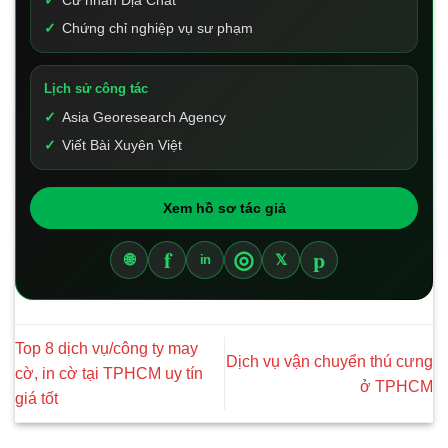
Chứng chỉ nghiệp vụ sư phạm
Lịch sử công tác
Asia Georesearch Agency
Viết Bài Xuyên Việt
Xem hồ sơ tác giả
f
p
◎
🌐
𝕏
in
Top 8 dịch vụ/công ty may
Dịch vụ vận chuyển thú cưng
cờ, in cờ tại TPHCM uy tín
ở TPHCM
giá tốt