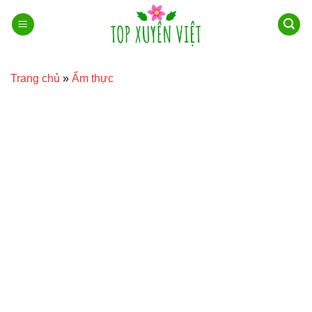
Bỏ
qua
nội
dung
Trang chủ
»
Ẩm thực