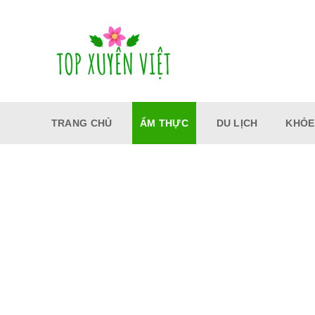
Bỏ
qua
nội
dung
TRANG CHỦ
ẨM THỰC
DU LỊCH
KHỎE