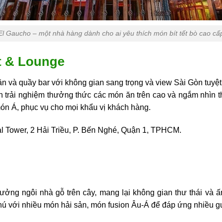
El Gaucho – một nhà hàng dành cho ai yêu thích món bít tết bò cao cấ
t & Lounge
 và quầy bar với không gian sang trọng và view Sài Gòn tuyệt
n trải nghiệm thưởng thức các món ăn trên cao và ngắm nhìn 
n Á, phục vụ cho mọi khẩu vị khách hàng.
al Tower, 2 Hải Triều, P. Bến Nghé, Quận 1, TPHCM.
tưởng ngôi nhà gỗ trên cây, mang lại không gian thư thái và
 phú với nhiều món hải sản, món fusion Âu-Á để đáp ứng nhiều 