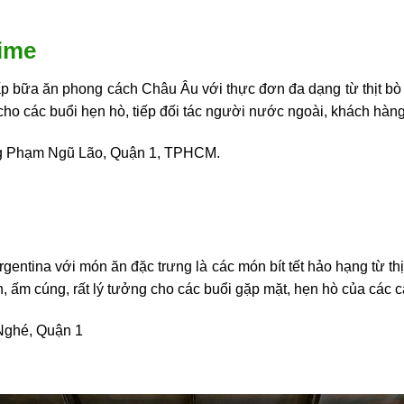
rime
ấp bữa ăn phong cách Châu Âu với thực đơn đa dạng từ thịt bò
ho các buổi hẹn hò, tiếp đối tác người nước ngoài, khách hàng
ờng Phạm Ngũ Lão, Quận 1, TPHCM.
entina với món ăn đặc trưng là các món bít tết hảo hạng từ t
 ấm cúng, rất lý tưởng cho các buổi gặp mặt, hẹn hò của các c
 Nghé, Quận 1