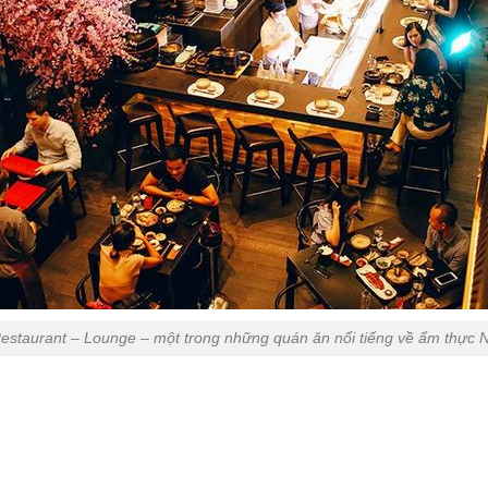
estaurant – Lounge – một trong những quán ăn nổi tiếng về ẩm thực 