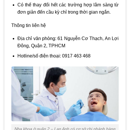
Có thể thay đổi hết các trường hợp lâm sàng từ
đơn giản đến cầu kỳ chỉ trong thời gian ngắn.
Thông tin liên hệ
Địa chỉ văn phòng: 61 Nguyễn Cơ Thạch, An Lợi
Đông, Quận 2, TPHCM
Hotline/số điện thoại: 0917 463 468
Nha khoa ở quận 2 – Lan Anh có cơ sở chi nhánh hàng