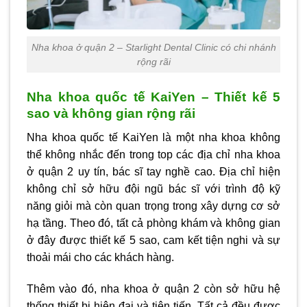
Nha khoa ở quận 2 – Starlight Dental Clinic có chi nhánh
rộng rãi
Nha khoa quốc tế KaiYen – Thiết kế 5
sao và không gian rộng rãi
Nha khoa quốc tế KaiYen là một nha khoa không
thể không nhắc đến trong top các địa chỉ
nha khoa
ở quận 2
uy tín, bác sĩ tay nghề cao. Địa chỉ hiện
không chỉ sở hữu đội ngũ bác sĩ với trình độ kỹ
năng giỏi mà còn quan trọng trong xây dựng cơ sở
hạ tầng. Theo đó, tất cả phòng khám và không gian
ở đây được thiết kế 5 sao, cam kết tiện nghi và sự
thoải mái cho các khách hàng.
Thêm vào đó,
nha khoa ở quận 2
còn sở hữu hệ
thống thiết bị hiện đại và tiên tiến. Tất cả đều được