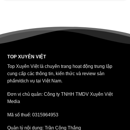
TOP XUYÊN VIỆT
Top Xuyên Việt là chuyên trang hoạt động trung lập
cung cấp các thông tin, kiến thức và review sản
phẩm/dịch vụ tại Việt Nam.
Đơn vị chủ quản: Công ty TNHH TMDV Xuyên Việt
Media
Mã số thuế: 0315964953
Quản lý nội dung: Trần Công Thắng