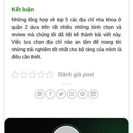
Kết luận
Những tổng hợp về top 5 các địa chỉ
nha khoa ở
quận 2
dựa trên rất nhiều những bình chọn và
review mà chúng tôi đã liệt kê thành bài viết này.
Việc lựa chọn địa chỉ nào an tâm để mang tới
những trải nghiệm tốt nhất cho bộ răng của mình là
điều cần thiết.
Đánh giá post