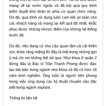
mang về tại nước ngoài và đã trải qua quy trình
kiểm duyệt khó khăn từ phía cơ quan chức năng.
Do đó, quá trình sử dụng luôn cam kết an toàn cho
các khách hàng và mang lại kết quả tốt nhất, khắc
phục được những nhược điểm của những hệ thống
trước đó.
Do đó, nếu đang có nhu cầu quan tâm và cải thiện
sức khỏe răng miệng thì đây là một trong những gợi
ý mà chị em không thể bỏ qua.
Nha khoa ở quận 2
đứng đầu là Bác sĩ Trần Thanh Phong được đào
tạo bài bản trong ngành nha khoa và đã có hơn 16
năm kinh nghiệm. Ông luôn là người tiên phong
trong việc ứng dụng các kỹ thuật chuyên sâu đặc
biệt trong ngành implant.
Thông tin liên hệ