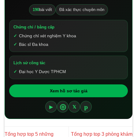
190
bài viết
Đã xác thực chuyên môn
Chứng chỉ / bằng cấp
Chứng chỉ xét nghiệm Y khoa
Bác sĩ Đa khoa
Lịch sử công tác
Đại học Y Dược TPHCM
Xem hồ sơ tác giả
p
◎
▶
𝕏
Tổng hợp top 5 những
Tổng hợp top 3 phòng khám