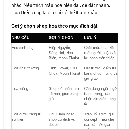
nhắc. Nếu thích mẫu hoa hiện đại, dễ đặt nhanh,
Hoa Biển cũng là địa chỉ có thể tham khảo.
Gợi ý chọn shop hoa theo mục đích đặt
NHU CẦU
GỢI Ý CHỌN
LƯU Ý
Hoa sinh nhật
Hiệp Nguyễn,
Chốt màu hoa, độ
Đồng Nội, Hoa
tuổi người nhận và
Biển, Moon Florist
lời nhắn trên thiệp
Hoa khai trương
Tình Flower, Chu
Đặt trước, kiểm tra
Choa, Moon Florist
bảng chúc mừng và
giờ giao
Hoa viếng
Shop có nhận làm
Cần dùng ngôn ngữ
kệ hoa, giao đúng
trang trọng, xác
giờ
nhận địa điểm tang
lễ
Hoa cưới/trang trí
Chu Choa hoặc
Trao đổi sớm, gửi
sự kiện
shop có dịch vụ
concept, màu chủ
decor
đạo và thời gian