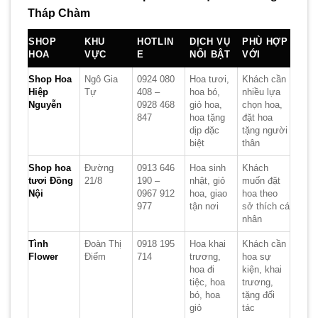
Tháp Chàm
SHOP
KHU
HOTLIN
DỊCH VỤ
PHÙ HỢP
HOA
VỰC
E
NỔI BẬT
VỚI
Shop Hoa
Ngô Gia
0924 080
Hoa tươi,
Khách cần
Hiệp
Tự
408 –
hoa bó,
nhiều lựa
Nguyễn
0928 468
giỏ hoa,
chọn hoa,
847
hoa tặng
đặt hoa
dịp đặc
tặng người
biệt
thân
Shop hoa
Đường
0913 646
Hoa sinh
Khách
tươi Đồng
21/8
190 –
nhật, giỏ
muốn đặt
Nội
0967 912
hoa, giao
hoa theo
977
tận nơi
sở thích cá
nhân
Tình
Đoàn Thị
0918 195
Hoa khai
Khách cần
Flower
Điểm
714
trương,
hoa sự
hoa đi
kiện, khai
tiệc, hoa
trương,
bó, hoa
tặng đối
giỏ
tác