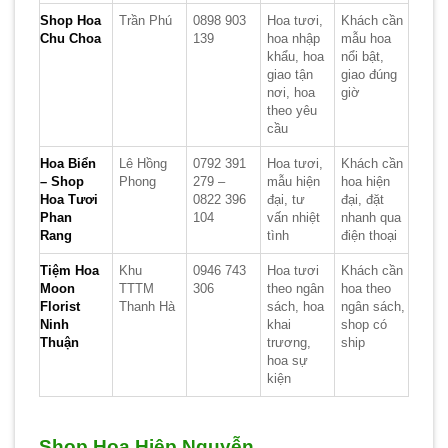
Shop Hoa
Trần Phú
0898 903
Hoa tươi,
Khách cần
Chu Choa
139
hoa nhập
mẫu hoa
khẩu, hoa
nổi bật,
giao tận
giao đúng
nơi, hoa
giờ
theo yêu
cầu
Hoa Biển
Lê Hồng
0792 391
Hoa tươi,
Khách cần
– Shop
Phong
279 –
mẫu hiện
hoa hiện
Hoa Tươi
0822 396
đại, tư
đại, đặt
Phan
104
vấn nhiệt
nhanh qua
Rang
tình
điện thoại
Tiệm Hoa
Khu
0946 743
Hoa tươi
Khách cần
Moon
TTTM
306
theo ngân
hoa theo
Florist
Thanh Hà
sách, hoa
ngân sách,
Ninh
khai
shop có
Thuận
trương,
ship
hoa sự
kiện
Shop Hoa Hiệp Nguyễn