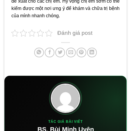
đề xuất cho các chị em. Hy vọng chị em sớm có thể
kiếm được một nơi ưng ý để khám và chữa trị bệnh
của mình nhanh chóng.
Đánh giá post
TÁC GIẢ BÀI VIẾT
BS. Bùi Minh Uyên