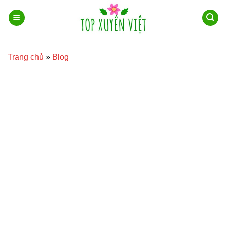
Bỏ
qua
nội
dung
Trang chủ
»
Blog