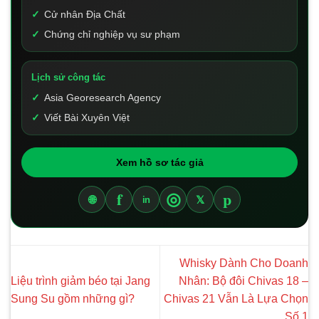
Cử nhân Địa Chất
Chứng chỉ nghiệp vụ sư phạm
Lịch sử công tác
Asia Georesearch Agency
Viết Bài Xuyên Việt
Xem hồ sơ tác giả
f
p
◎
🌐
𝕏
in
Whisky Dành Cho Doanh
Liệu trình giảm béo tại Jang
Nhân: Bộ đôi Chivas 18 –
Sung Su gồm những gì?
Chivas 21 Vẫn Là Lựa Chọn
Số 1