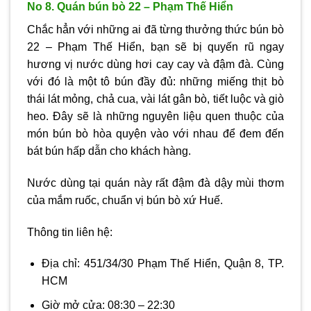
No 8. Quán bún bò 22 – Phạm Thế Hiển
Chắc hẳn với những ai đã từng thưởng thức bún bò
22 – Phạm Thế Hiển, bạn sẽ bị quyến rũ ngay
hương vị nước dùng hơi cay cay và đậm đà. Cùng
với đó là một tô bún đầy đủ: những miếng thịt bò
thái lát mỏng, chả cua, vài lát gân bò, tiết luộc và giò
heo. Đây sẽ là những nguyên liệu quen thuộc của
món bún bò hòa quyện vào với nhau để đem đến
bát bún hấp dẫn cho khách hàng.
Nước dùng tại quán này rất đậm đà dậy mùi thơm
của mắm ruốc, chuẩn vị bún bò xứ Huế.
Thông tin liên hệ:
Địa chỉ: 451/34/30 Phạm Thế Hiển, Quận 8, TP.
HCM
Giờ mở cửa: 08:30 – 22:30