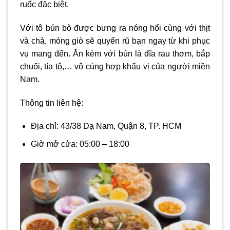
ruốc đặc biệt.
Với tô bún bò được bưng ra nóng hổi cùng với thịt
và chả, móng giò sẽ quyến rũ bạn ngay từ khi phục
vụ mang đến. Ăn kèm với bún là đĩa rau thơm, bắp
chuối, tía tô,… vô cùng hợp khẩu vị của người miền
Nam.
Thông tin liên hệ:
Địa chỉ: 43/38 Dạ Nam, Quận 8, TP. HCM
Giờ mở cửa: 05:00 – 18:00