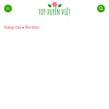
Bỏ
qua
nội
dung
Trang chủ
»
Ẩm thực