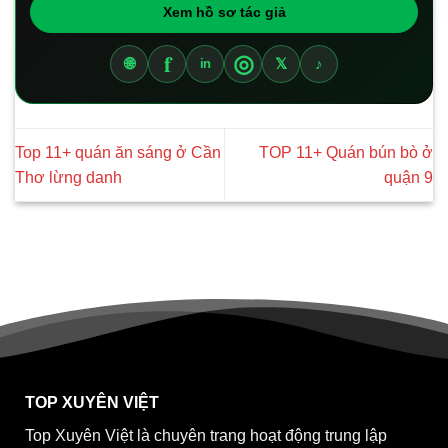
Xem hồ sơ tác giả
f
◎
🌐
𝕏
♪
in
Top 11+ quán ăn sáng ở Cần
TOP 11+ Quán bún bò ở
Thơ lừng danh
quận 9
TOP XUYÊN VIỆT
Top Xuyên Việt là chuyên trang hoạt động trung lập