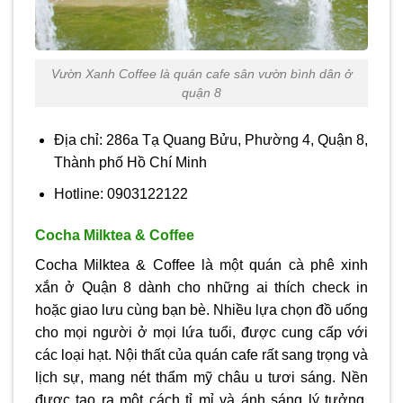
Vườn Xanh Coffee là quán cafe sân vườn bình dân ở
quận 8
Địa chỉ: 286a Tạ Quang Bửu, Phường 4, Quận 8,
Thành phố Hồ Chí Minh
Hotline: 0903122122
Cocha Milktea & Coffee
Cocha Milktea & Coffee là một quán cà phê xinh
xắn ở Quận 8 dành cho những ai thích check in
hoặc giao lưu cùng bạn bè. Nhiều lựa chọn đồ uống
cho mọi người ở mọi lứa tuổi, được cung cấp với
các loại hạt. Nội thất của quán cafe rất sang trọng và
lịch sự, mang nét thẩm mỹ châu u tươi sáng. Nền
được tạo ra một cách tỉ mỉ và ánh sáng lý tưởng,