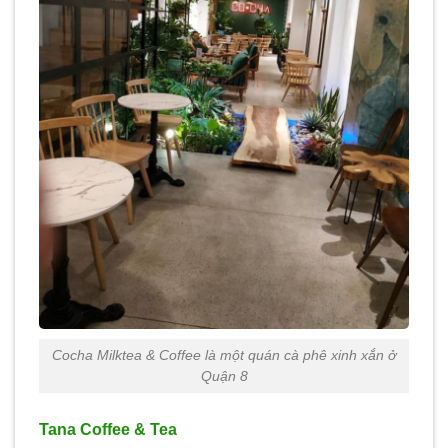
Cocha Milktea & Coffee là một quán cà phê xinh xắn ở
Quận 8
Tana Coffee & Tea