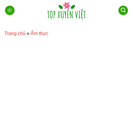
Bỏ
qua
nội
dung
Trang chủ
»
Ẩm thực