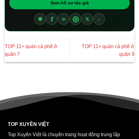
Xem hồ sơ tác giả
f
◎
🌐
𝕏
♪
in
TOP 11+ quán cà phê ở
TOP 11+ quán cà phê ở
quận 7
quận 9
TOP XUYÊN VIỆT
Top Xuyên Việt là chuyên trang hoạt động trung lập