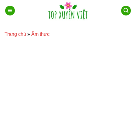
Bỏ
qua
nội
dung
Trang chủ
»
Ẩm thực