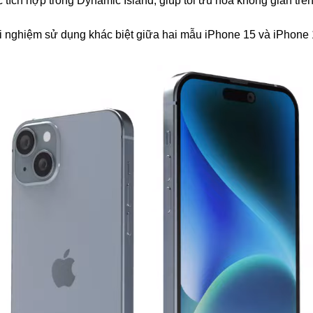
tích hợp trong Dynamic Island, giúp tối ưu hóa không gian trê
ải nghiệm sử dụng khác biệt giữa hai mẫu iPhone 15 và iPhone 