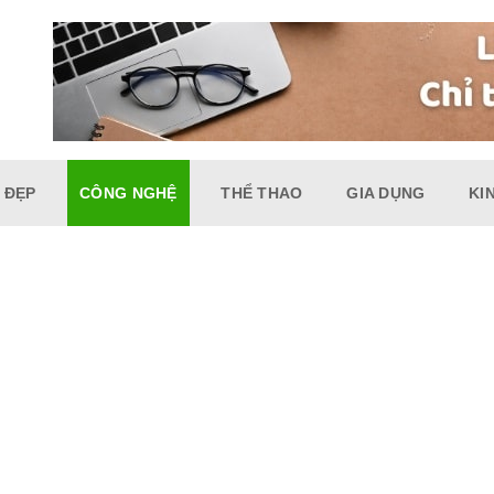
 ĐẸP
CÔNG NGHỆ
THỂ THAO
GIA DỤNG
KI