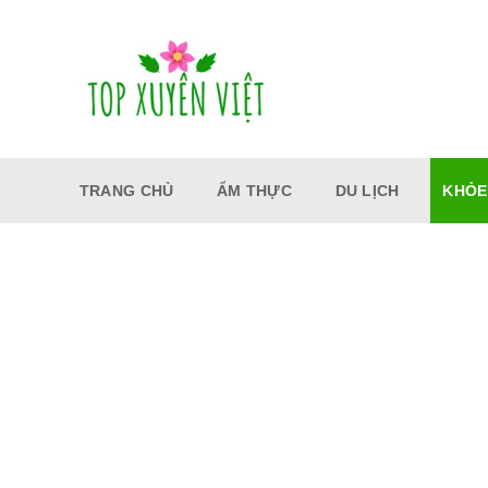
Bỏ
qua
nội
dung
TRANG CHỦ
ẨM THỰC
DU LỊCH
KHỎE