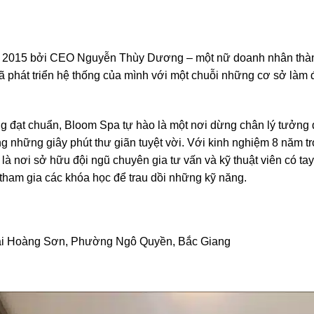
2015 bởi CEO Nguyễn Thùy Dương – một nữ doanh nhân thành đ
ã phát triển hệ thống của mình với một chuỗi những cơ sở làm
rọng đạt chuẩn, Bloom Spa tự hào là một nơi dừng chân lý tưởn
 những giây phút thư giãn tuyệt vời. Với kinh nghiệm 8 năm t
là nơi sở hữu đội ngũ chuyên gia tư vấn và kỹ thuật viên có t
tham gia các khóa học để trau dồi những kỹ năng.
ại Hoàng Sơn, Phường Ngô Quyền, Bắc Giang