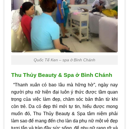
Quốc Tế Ken – spa ở Bình Chánh
Thu Thủy Beauty & Spa ở Bình Chánh
“Thanh xuân có bao lâu mà hững hờ”, ngày nay
người phụ nữ hiện đại luôn ý thức được tầm quan
trọng của việc làm đẹp, chăm sóc bản thân từ khi
còn trẻ. Da có đẹp thì mới tự tin, hiểu được mong
muốn đó, Thu Thủy Beauty & Spa tâm niệm phải
làm sao để mang đến cho làn da phụ nữ một vẻ đẹp
tươi tắn và tràn đầy sức sống, để phụ nữ rạng rỡ và