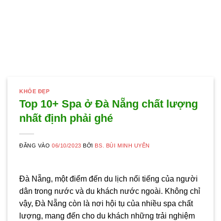
KHỎE ĐẸP
Top 10+ Spa ở Đà Nẵng chất lượng
nhất định phải ghé
ĐĂNG VÀO
06/10/2023
BỞI
BS. BÙI MINH UYÊN
Đà Nẵng, một điểm đến du lịch nổi tiếng của người
dân trong nước và du khách nước ngoài. Không chỉ
vậy, Đà Nẵng còn là nơi hội tụ của nhiều spa chất
lượng, mang đến cho du khách những trải nghiệm