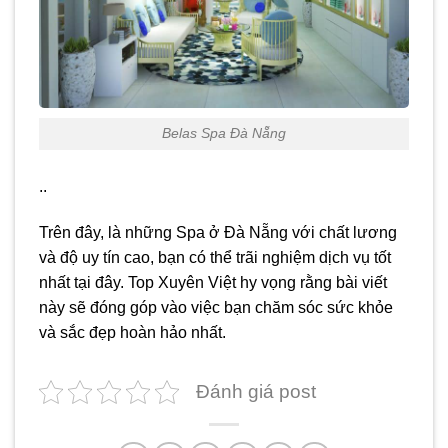
Belas Spa Đà Nẵng
..
Trên đây, là những Spa ở Đà Nẵng với chất lương
và độ uy tín cao, bạn có thể trãi nghiệm dịch vụ tốt
nhất tại đây. Top Xuyên Việt hy vọng rằng bài viết
này sẽ đóng góp vào việc bạn chăm sóc sức khỏe
và sắc đẹp hoàn hảo nhất.
Đánh giá post