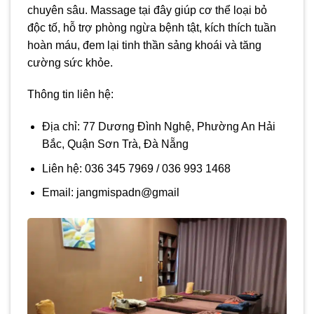
chuyên sâu. Massage tại đây giúp cơ thể loại bỏ
độc tố, hỗ trợ phòng ngừa bệnh tật, kích thích tuần
hoàn máu, đem lại tinh thần sảng khoái và tăng
cường sức khỏe.
Thông tin liên hệ:
Địa chỉ: 77 Dương Đình Nghệ, Phường An Hải
Bắc, Quận Sơn Trà, Đà Nẵng
Liên hệ: 036 345 7969 / 036 993 1468
Email: jangmispadn@gmail