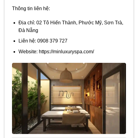
Thông tin liên hệ:
Địa chỉ: 02 Tô Hiến Thành, Phước Mỹ, Sơn Trà,
Đà Nẵng
Liên hệ: 0908 379 727
Website: https://minluxuryspa.com/