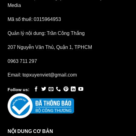
Media
Mã số thuế: 0315964953
Quản lý nội dung: Trần Công Thắng
207 Nguyễn Văn Thủ, Quận 1, TPHCM
0963 711 297
Email: topxuyenviet@gmail.com
Follow us:
NỘI DUNG CƠ BẢN