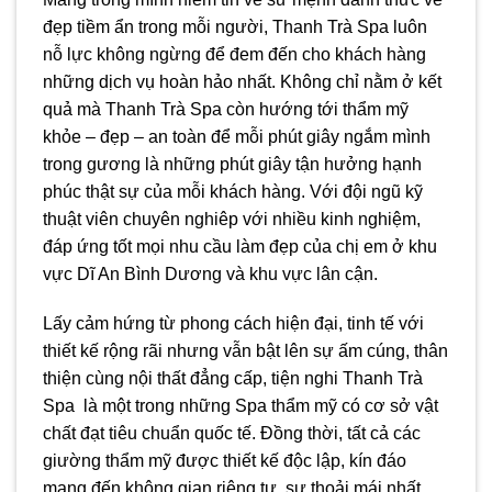
đẹp tiềm ẩn trong mỗi người, Thanh Trà Spa luôn
nỗ lực không ngừng để đem đến cho khách hàng
những dịch vụ hoàn hảo nhất. Không chỉ nằm ở kết
quả mà Thanh Trà Spa còn hướng tới thẩm mỹ
khỏe – đẹp – an toàn để mỗi phút giây ngắm mình
trong gương là những phút giây tận hưởng hạnh
phúc thật sự của mỗi khách hàng. Với đội ngũ kỹ
thuật viên chuyên nghiêp với nhiều kinh nghiệm,
đáp ứng tốt mọi nhu cầu làm đẹp của chị em ở khu
vực Dĩ An Bình Dương và khu vực lân cận.
Lấy cảm hứng từ phong cách hiện đại, tinh tế với
thiết kế rộng rãi nhưng vẫn bật lên sự ấm cúng, thân
thiện cùng nội thất đẳng cấp, tiện nghi Thanh Trà
Spa là một trong những Spa thẩm mỹ có cơ sở vật
chất đạt tiêu chuẩn quốc tế. Đồng thời, tất cả các
giường thẩm mỹ được thiết kế độc lập, kín đáo
mang đến không gian riêng tư, sự thoải mái nhất