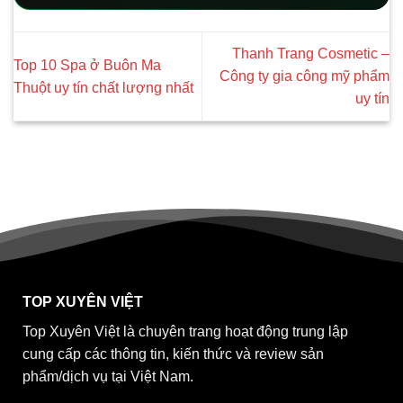
Thanh Trang Cosmetic –
Top 10 Spa ở Buôn Ma
Công ty gia công mỹ phẩm
Thuột uy tín chất lượng nhất
uy tín
TOP XUYÊN VIỆT
Top Xuyên Việt là chuyên trang hoạt động trung lập
cung cấp các thông tin, kiến thức và review sản
phẩm/dịch vụ tại Việt Nam.