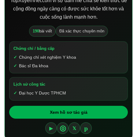
TopXuyenViet.com vì sự đam mê chia sẻ kiến thức để
cộng đồng ngày càng có được sức khỏe tốt hơn và
cuộc sống lành mạnh hơn.
190
bài viết
Đã xác thực chuyên môn
Chứng chỉ / bằng cấp
Chứng chỉ xét nghiệm Y khoa
Bác sĩ Đa khoa
Lịch sử công tác
Đại học Y Dược TPHCM
Xem hồ sơ tác giả
p
◎
▶
𝕏