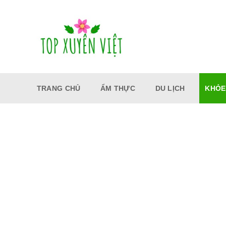
Bỏ
qua
nội
dung
TRANG CHỦ
ẨM THỰC
DU LỊCH
KHỎE