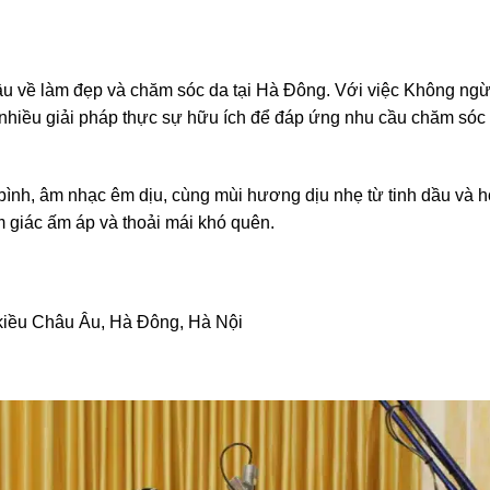
ầu về làm đẹp và chăm sóc da tại Hà Đông. Với việc Không ngừ
nhiều giải pháp thực sự hữu ích để đáp ứng nhu cầu chăm sóc
bình, âm nhạc êm dịu, cùng mùi hương dịu nhẹ từ tinh dầu và ho
 giác ấm áp và thoải mái khó quên.
t kiều Châu Âu, Hà Đông, Hà Nội