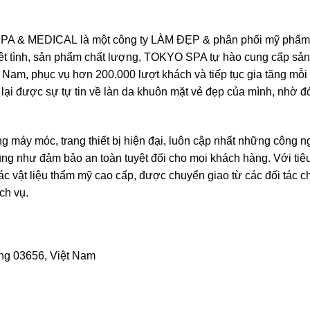
A & MEDICAL là một công ty LÀM ĐẸP & phân phối mỹ phẩm c
ệt tình, sản phẩm chất lượng, TOKYO SPA tự hào cung cấp sả
ệt Nam, phục vụ hơn 200.000 lượt khách và tiếp tục gia tăng m
 lại được sự tự tin về làn da khuôn mặt vẻ đẹp của mình, nhờ đó
máy móc, trang thiết bị hiện đại, luôn cập nhất những công ng
g như đảm bảo an toàn tuyệt đối cho mọi khách hàng. Với tiêu 
c vật liệu thẩm mỹ cao cấp, được chuyển giao từ các đối tác
ch vụ.
ơng 03656, Việt Nam