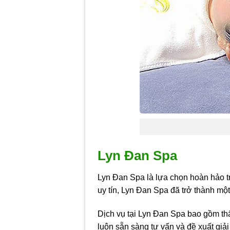
Lyn Đan Spa
Lyn Đan Spa là lựa chọn hoàn hảo t
uy tín, Lyn Đan Spa đã trở thành mộ
Dịch vụ tại Lyn Đan Spa bao gồm th
luôn sẵn sàng tư vấn và đề xuất gi