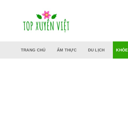
Bỏ
qua
nội
dung
TRANG CHỦ
ẨM THỰC
DU LỊCH
KHỎE