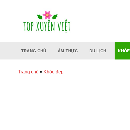
Bỏ
qua
nội
dung
TRANG CHỦ
ẨM THỰC
DU LỊCH
KHỎE
Trang chủ
»
Khỏe đẹp