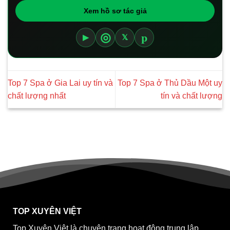
Xem hồ sơ tác giả
p
◎
▶
𝕏
Top 7 Spa ở Gia Lai uy tín và
Top 7 Spa ở Thủ Dầu Một uy
chất lượng nhất
tín và chất lượng
TOP XUYÊN VIỆT
Top Xuyên Việt là chuyên trang hoạt động trung lập