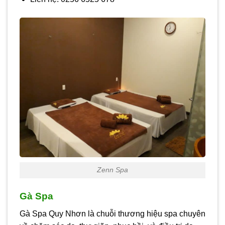
Zenn Spa
Gà Spa
Gà Spa Quy Nhơn là chuỗi thương hiệu spa chuyên