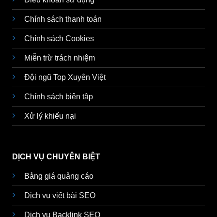
Chính sách thanh toán
Chính sách Cookies
Miễn trừ trách nhiệm
Đội ngũ Top Xuyên Việt
Chính sách biên tập
Xử lý khiếu nại
DỊCH VỤ CHUYÊN BIỆT
Bảng giá quảng cáo
Dịch vụ viết bài SEO
Dịch vụ Backlink SEO