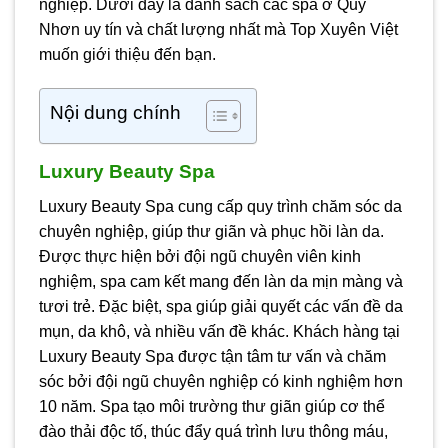
nghiệp. Dưới đây là danh sách các spa ở Quy
Nhơn uy tín và chất lượng nhất mà Top Xuyên Việt
muốn giới thiệu đến bạn.
Nội dung chính
Luxury Beauty Spa
Luxury Beauty Spa cung cấp quy trình chăm sóc da
chuyên nghiệp, giúp thư giãn và phục hồi làn da.
Được thực hiện bởi đội ngũ chuyên viên kinh
nghiệm, spa cam kết mang đến làn da mịn màng và
tươi trẻ. Đặc biệt, spa giúp giải quyết các vấn đề da
mụn, da khô, và nhiều vấn đề khác. Khách hàng tại
Luxury Beauty Spa được tận tâm tư vấn và chăm
sóc bởi đội ngũ chuyên nghiệp có kinh nghiệm hơn
10 năm. Spa tạo môi trường thư giãn giúp cơ thể
đào thải độc tố, thúc đẩy quá trình lưu thông máu,