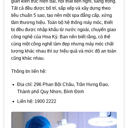
gian kiến trúc hiện đại, nội thất tiện nghi, sang trọng.
Tất cả đều được bố trí, sắp xếp và xây dựng theo
tiêu chuẩn 5 sao, tạo nên một spa đẳng cấp, xứng
tầm thương hiệu. Toàn bộ hệ thống máy móc, thiết
bị đều được nhập khẩu từ nước ngoài, chuyển giao
công nghệ của Hoa Kỳ. Bạn nên biết rằng, có thể
cùng một công nghệ làm đẹp nhưng máy móc chất
lượng khác nhau thì sự hiệu quả và mức độ an toàn
cũng khác nhau.
Thông tin liên hệ:
Địa chỉ: 296 Phan Bội Châu, Trần Hưng Đạo,
Thành phố Quy Nhơn, Bình Định
Liên hệ:
1900 2222