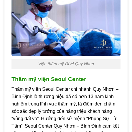
Viện thẩm mỹ DIVA Quy Nhơn
Thẩm mỹ viện Seoul Center
Thẩm mỹ viện Seoul Center chi nhánh Quy Nhơn –
Bình Định là thương hiệu đã có hơn 13 năm kinh
nghiệm trong lĩnh vực thẩm mỹ, là điểm đến chăm
sóc sắc đẹp lý tưởng của hàng triệu khách hàng
“vùng đất võ”. Hướng đến sứ mệnh “Phụng Sự Từ
Tâm”, Seoul Center Quy Nhơn – Bình Định cam kết