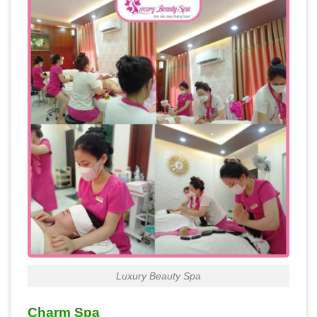
Luxury Beauty Spa
Charm Spa