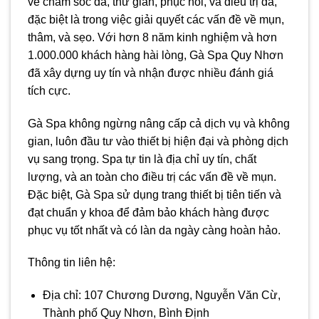
về chăm sóc da, thư giãn, phục hồi, và điều trị da,
đặc biệt là trong việc giải quyết các vấn đề về mụn,
thâm, và sẹo. Với hơn 8 năm kinh nghiệm và hơn
1.000.000 khách hàng hài lòng, Gà Spa Quy Nhơn
đã xây dựng uy tín và nhận được nhiều đánh giá
tích cực.
Gà Spa không ngừng nâng cấp cả dịch vụ và không
gian, luôn đầu tư vào thiết bị hiện đại và phòng dịch
vụ sang trọng. Spa tự tin là địa chỉ uy tín, chất
lượng, và an toàn cho điều trị các vấn đề về mụn.
Đặc biệt, Gà Spa sử dụng trang thiết bị tiên tiến và
đạt chuẩn y khoa để đảm bảo khách hàng được
phục vụ tốt nhất và có làn da ngày càng hoàn hảo.
Thông tin liên hệ:
Địa chỉ: 107 Chương Dương, Nguyễn Văn Cừ,
Thành phố Quy Nhơn, Bình Định