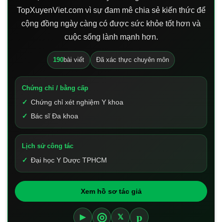
TopXuyenViet.com vì sự đam mê chia sẻ kiến thức để
cộng đồng ngày càng có được sức khỏe tốt hơn và
cuộc sống lành mạnh hơn.
190
bài viết
Đã xác thực chuyên môn
Chứng chỉ / bằng cấp
Chứng chỉ xét nghiệm Y khoa
Bác sĩ Đa khoa
Lịch sử công tác
Đại học Y Dược TPHCM
Xem hồ sơ tác giả
p
◎
▶
𝕏