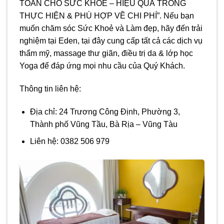
TOÀN CHO SỨC KHỎE – HIỆU QUẢ TRONG
THỰC HIỆN & PHÙ HỢP VỀ CHI PHÍ”. Nếu bạn
muốn chăm sóc Sức Khoẻ và Làm đẹp, hãy đến trải
nghiệm tại Eden, tại đây cung cấp tất cả các dịch vụ
thẩm mỹ, massage thư giãn, điều trị da & lớp học
Yoga để đáp ứng mọi nhu cầu của Quý Khách.
Thông tin liên hệ:
Địa chỉ: 24 Trương Công Định, Phường 3,
Thành phố Vũng Tầu, Bà Rịa – Vũng Tàu
Liên hệ: 0382 506 979