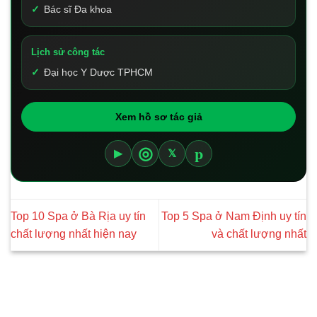
Bác sĩ Đa khoa
Lịch sử công tác
Đại học Y Dược TPHCM
Xem hồ sơ tác giả
p
◎
▶
𝕏
Top 10 Spa ở Bà Rịa uy tín
Top 5 Spa ở Nam Định uy tín
chất lượng nhất hiện nay
và chất lượng nhất