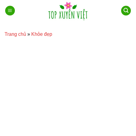
Bỏ
qua
nội
dung
Trang chủ
»
Khỏe đẹp