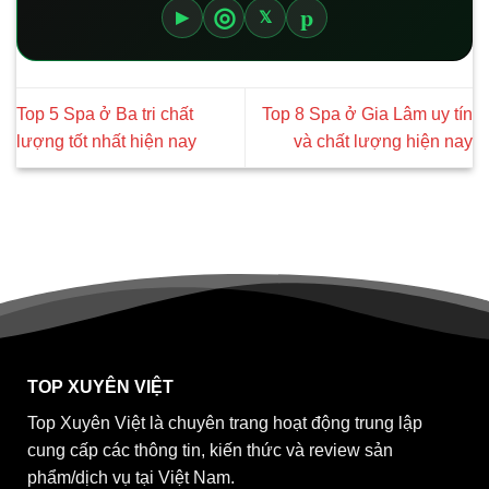
p
◎
▶
𝕏
Top 5 Spa ở Ba tri chất
Top 8 Spa ở Gia Lâm uy tín
lượng tốt nhất hiện nay
và chất lượng hiện nay
TOP XUYÊN VIỆT
Top Xuyên Việt là chuyên trang hoạt động trung lập
cung cấp các thông tin, kiến thức và review sản
phẩm/dịch vụ tại Việt Nam.