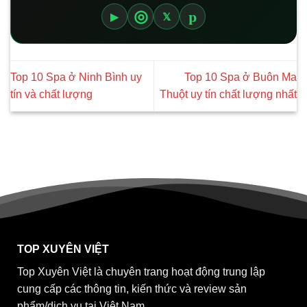
p
◎
▶
𝕏
Top 10 Spa ở Ninh Bình uy
Top 10 Spa ở Buôn Ma
tín và chất lượng
Thuột uy tín chất lượng nhất
TOP XUYÊN VIỆT
Top Xuyên Việt là chuyên trang hoạt động trung lập
cung cấp các thông tin, kiến thức và review sản
phẩm/dịch vụ tại Việt Nam.