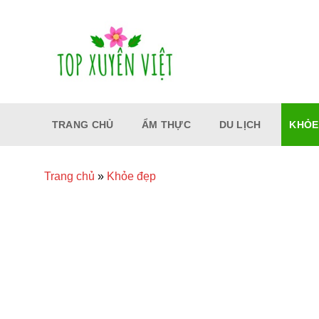
Bỏ
qua
nội
dung
TRANG CHỦ
ẨM THỰC
DU LỊCH
KHỎE
Trang chủ
»
Khỏe đẹp