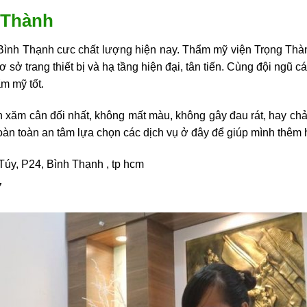
 Thành
Bình Thạnh
cưc chất lượng hiện nay. Thẩm mỹ viện Trọng Thà
ơ sở trang thiết bị và hạ tầng hiện đại, tân tiến. Cùng đội ngũ c
ẩm mỹ tốt.
 xăm cân đối nhất, không mất màu, không gây đau rát, hay chảy
oàn toàn an tâm lựa chọn các dịch vụ ở đây để giúp mình thê
Túy, P24, Bình Thạnh , tp hcm
7