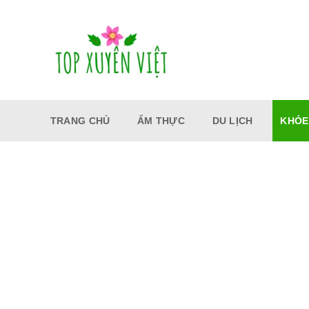
Bỏ
qua
nội
dung
TRANG CHỦ
ẨM THỰC
DU LỊCH
KHỎE