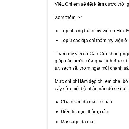
Việt. Chị em sẽ tiết kiệm được thời g
Xem thêm <<
Top những thẩm mỹ viện ở Hóc M
Top 3 các địa chỉ thẩm mỹ viện ở
Thẩm mỹ viện ở Cần Giờ
không ngừn
giúp các bước của quy trình được t
tư, sạch sẽ, thơm ngát mùi chanh s
Mức chi phí làm đẹp chị em phải bỏ r
cấy sửa một bộ phận nào đó sẽ đắt t
Chăm sóc da mặt cơ bản
Điều trị mụn, thâm, nám
Massage da mặt