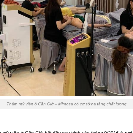
Thẩm mỹ viện ở Cần Giờ – Mimosa có cơ sở hạ tầng chất lượng