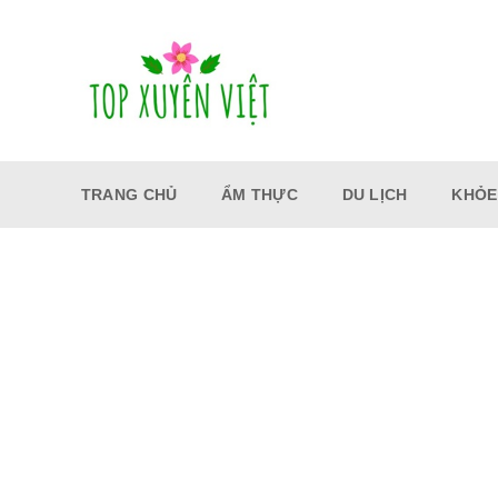
Bỏ
qua
nội
dung
TRANG CHỦ
ẨM THỰC
DU LỊCH
KHỎE