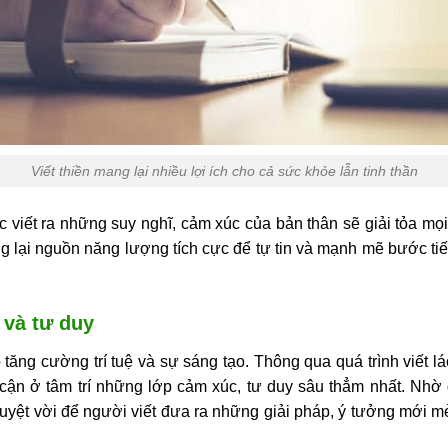
Viết thiền mang lại nhiều lợi ích cho cả sức khỏe lẫn tinh thần
c viết ra những suy nghĩ, cảm xúc của bản thân sẽ giải tỏa mọi
g lại nguồn năng lượng tích cực để tự tin và mạnh mẽ bước tiế
 và tư duy
úp tăng cường trí tuệ và sự sáng tạo. Thông qua quá trình viết l
cận ở tâm trí những lớp cảm xúc, tư duy sâu thẳm nhất. Nhờ đó
uyệt vời để người viết đưa ra những giải pháp, ý tưởng mới mẻ,