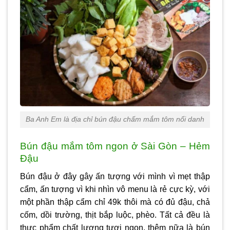
Ba Anh Em là địa chỉ bún đậu chấm mắm tôm nổi danh
Bún đậu mắm tôm ngon ở Sài Gòn – Hẻm
Đậu
Bún đậu ở đây gây ấn tượng với mình vì mẹt thập
cẩm, ấn tượng vì khi nhìn vô menu là rẻ cực kỳ, với
một phần thập cẩm chỉ 49k thôi mà có đủ đậu, chả
cốm, dồi trường, thịt bắp luộc, phèo. Tất cả đều là
thực phẩm chất lượng tươi ngon, thêm nữa là bún