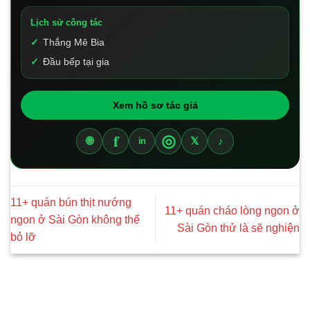
Lịch sử công tác
Thắng Mê Bia
Đầu bếp tại gia
Xem hồ sơ tác giả
f
◎
🌐
𝕏
♪
in
11+ quán bún thịt nướng
11+ quán cháo lòng ngon ở
ngon ở Sài Gòn không thể
Sài Gòn thử là sẽ nghiện
bỏ lỡ