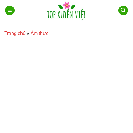
Bỏ
qua
nội
dung
Trang chủ
»
Ẩm thực