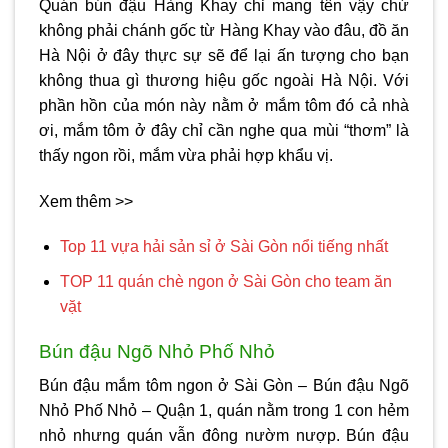
Quán bún đậu Hàng Khay chỉ mang tên vậy chứ
không phải chánh gốc từ Hàng Khay vào đâu, đồ ăn
Hà Nội ở đây thực sự sẽ để lại ấn tượng cho bạn
không thua gì thương hiệu gốc ngoài Hà Nội. Với
phần hồn của món này nằm ở mắm tôm đó cả nhà
ơi, mắm tôm ở đây chỉ cần nghe qua mùi “thơm” là
thấy ngon rồi, mắm vừa phải hợp khẩu vị.
Xem thêm >>
Top 11 vựa hải sản sỉ ở Sài Gòn nổi tiếng nhất
TOP 11 quán chè ngon ở Sài Gòn cho team ăn
vặt
Bún đậu Ngõ Nhỏ Phố Nhỏ
Bún đậu mắm tôm ngon ở Sài Gòn
– Bún đậu Ngõ
Nhỏ Phố Nhỏ – Quận 1, quán nằm trong 1 con hẻm
nhỏ nhưng quán vẫn đông nườm nượp. Bún đậu