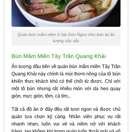
Quán bún mắm nêm ở Sài Gòn Ngon như bún lại ấn
tượng sâu sắc
Bún Mắm Miền Tây Trần Quang Khải
Ấn tượng đầu tiên về quán bún mắm miền Tây Trần
Quang Khải này chính là mùi thơm nồng của tô bún
khiến thực khách khó có thể chối từ được. Chỉ với
một tô bún nhưng rất nhiều món với da heo quay
giòn, mực giòn, tôm, cà tím,..
Tất cả đồ ăn ở đây đều rất tươi ngon và được chủ
quán lựa chọn kỹ càng. Nhân viên phục vụ rất
nhanh nhẹn, luôn vui vẻ và niềm nở với khách
hàng, tạo không khí trong quán luôn thoải mái và vô