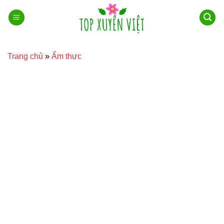
Bỏ
qua
nội
dung
Trang chủ
»
Ẩm thực