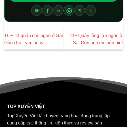
f
◎
🌐
𝕏
♪
in
TOP 11 quán chè ngon ở Sài
11+ Quán lòng lợn ngon ở
Gòn cho team ăn vặt
Sài Gòn anh em nên biết
TOP XUYÊN VIỆT
Top Xuyên Việt là chuyên trang hoạt động trung lập
cung cấp các thông tin, kiến thức và review sản