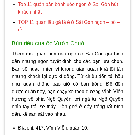
Top 11 quán bán bánh xèo ngon ở Sài Gòn hút
khách nhất
TOP 11 quán lẩu gà lá é ở Sài Gòn ngon – bổ –
rẻ
Bún riêu cua ốc Vườn Chuối
Thêm một quán
bún riêu ngon ở Sài Gòn
giá bình
dân nhưng ngon tuyệt đỉnh cho các bạn lựa chọn.
Bạn sẽ ngạc nhiên vì không gian quán khá tồi tàn
nhưng khách lại cực kì đông. Từ chiều đến tối hầu
như quán không bao giờ có bàn trống. Để đến
được quán này, bạn chạy xe theo đường Vình Viễn
hướng về phía Ngô Quyền, tới ngã tư Ngô Quyền
nhìn tay trái sẽ thấy. Bàn ghế ở đây trông rất bình
dân, kê san sát vào nhau.
Địa chỉ: 417, Vĩnh Viễn, quận 10.