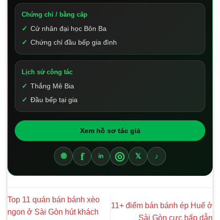
Chứng chỉ / bằng cấp
Cử nhân đại học Bôn Ba
Chứng chỉ đầu bếp gia đình
Lịch sử công tác
Thắng Mê Bia
Đầu bếp tại gia
Xem hồ sơ tác giả
f
◎
🌐
𝕏
♪
in
Top 11 quán bán bánh xèo
11+ điểm bán bánh ép Huế ở
ngon ở Sài Gòn hút khách
Sài Gòn cực hấp dẫn