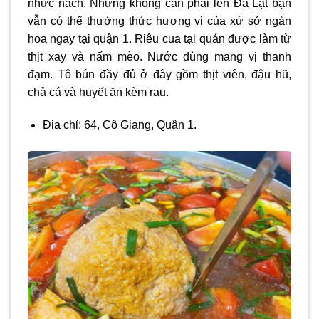
nhức nách. Nhưng không cần phải lên Đà Lạt bạn
vẫn có thể thưởng thức hương vị của xứ sở ngàn
hoa ngay tại quận 1. Riêu cua tại quán được làm từ
thịt xay và nấm mèo. Nước dùng mang vị thanh
đạm. Tô bún đầy đủ ở đây gồm thịt viên, đậu hũ,
chả cá và huyết ăn kèm rau.
Địa chỉ: 64, Cô Giang, Quận 1.