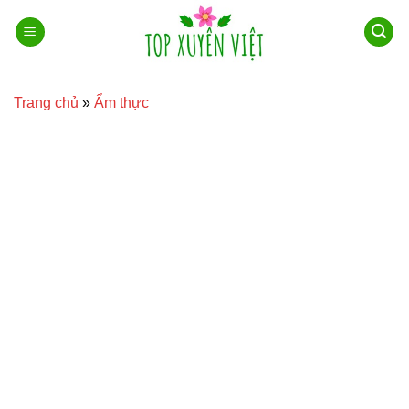
Bỏ
qua
nội
dung
Trang chủ
»
Ẩm thực