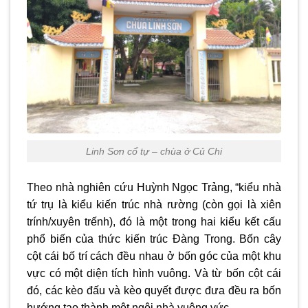
Linh Sơn cổ tự – chùa ở Củ Chi
Theo nhà nghiên cứu Huỳnh Ngọc Trảng, “kiểu nhà
tứ trụ là kiểu kiến trúc nhà rường (còn gọi là xiên
trính/xuyên trếnh), đó là một trong hai kiểu kết cấu
phổ biến của thức kiến trúc Đàng Trong. Bốn cây
cột cái bố trí cách đều nhau ở bốn góc của một khu
vực có một diện tích hình vuông. Và từ bốn cột cái
đó, các kèo đấu và kèo quyết được đưa đều ra bốn
hướng tạo thành một ngôi nhà vuông vức.