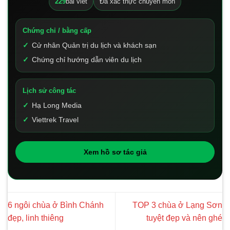
229
bài viết
Đã xác thực chuyên môn
Chứng chỉ / bằng cấp
Cử nhân Quản trị du lịch và khách sạn
Chứng chỉ hướng dẫn viên du lịch
Lịch sử công tác
Hạ Long Media
Viettrek Travel
Xem hồ sơ tác giả
6 ngôi chùa ở Bình Chánh
TOP 3 chùa ở Lạng Sơn
đẹp, linh thiêng
tuyệt đẹp và nên ghé