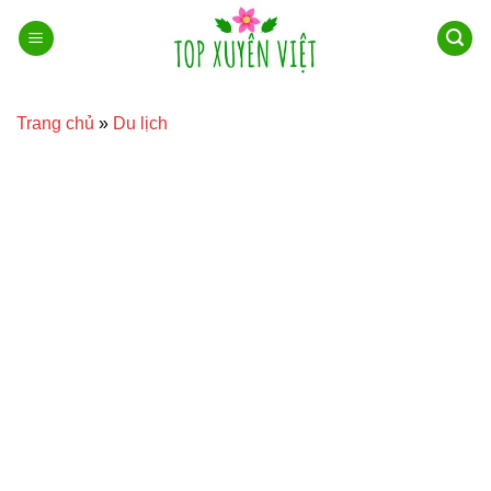
Bỏ
qua
nội
dung
Trang chủ
»
Du lịch