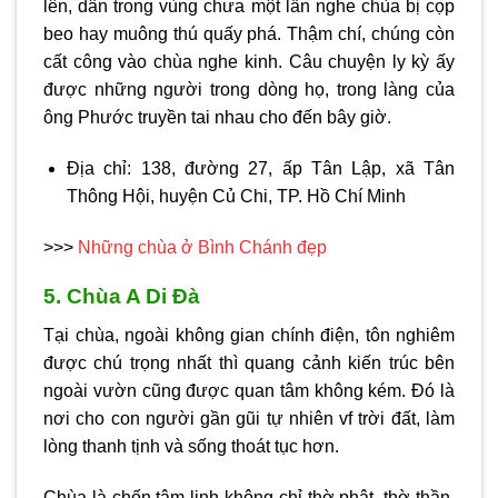
lên, dân trong vùng chưa một lần nghe chùa bị cọp
beo hay muông thú quấy phá. Thậm chí, chúng còn
cất công vào chùa nghe kinh. Câu chuyện ly kỳ ấy
được những người trong dòng họ, trong làng của
ông Phước truyền tai nhau cho đến bây giờ.
Địa chỉ: 138, đường 27, ấp Tân Lập, xã Tân
Thông Hội, huyện Củ Chi, TP. Hồ Chí Minh
>>>
Những chùa ở Bình Chánh đẹp
5. Chùa A Di Đà
Tại chùa, ngoài không gian chính điện, tôn nghiêm
được chú trọng nhất thì quang cảnh kiến trúc bên
ngoài vườn cũng được quan tâm không kém. Đó là
nơi cho con người gần gũi tự nhiên vf trời đất, làm
lòng thanh tịnh và sống thoát tục hơn.
Chùa là chốn tâm linh không chỉ thờ phật, thờ thần,