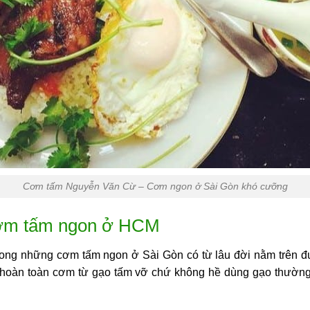
Cơm tấm Nguyễn Văn Cừ – Cơm ngon ở Sài Gòn khó cưỡng
cơm tấm ngon ở HCM
rong những
cơm tấm ngon ở Sài Gòn
có từ lâu đời nằm trên 
g hoàn toàn cơm từ gạo tấm vỡ chứ không hề dùng gạo thường h