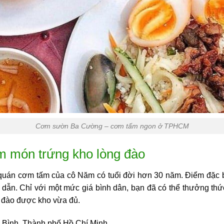
Cơm sườn Ba Cường – cơm tấm ngon ở TPHCM
 món trứng kho lòng đào
quán cơm tấm của cô Năm có tuổi đời hơn 30 năm. Điểm đặc b
dẫn. Chỉ với một mức giá bình dân, bạn đã có thể thưởng thứ
g đào được kho vừa đủ.
ân Bình, Thành phố Hồ Chí Minh