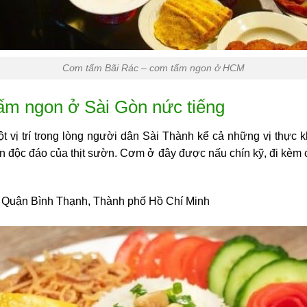
Cơm tấm Bãi Rác – cơm tấm ngon ở HCM
m ngon ở Sài Gòn nức tiếng
 vị trí trong lòng người dân Sài Thành kể cả những vị thực k
 độc đáo của thịt sườn. Cơm ở đây được nấu chín kỹ, đi kèm 
4, Quận Bình Thạnh, Thành phố Hồ Chí Minh