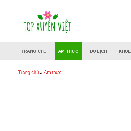
Bỏ
qua
nội
dung
TRANG CHỦ
ẨM THỰC
DU LỊCH
KHỎE
Trang chủ
»
Ẩm thực