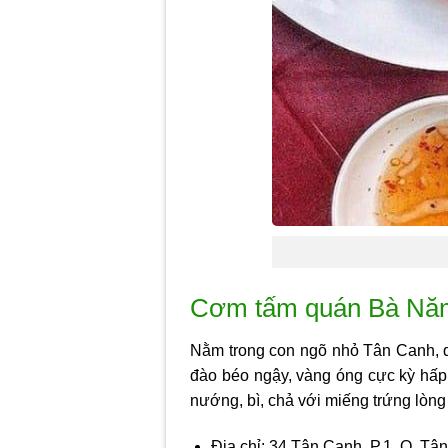
Cơm tấm quán Bà Năm
Nằm trong con ngõ nhỏ Tân Canh, 
đào béo ngậy, vàng óng cực kỳ hấp 
nướng, bì, chả với miếng trứng lòn
Địa chỉ: 34 Tân Canh, P.1, Q. T