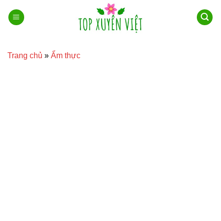
Bỏ
qua
nội
dung
Trang chủ
»
Ẩm thực