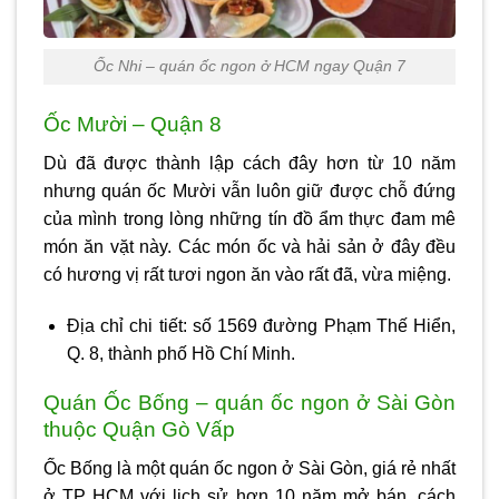
Ốc Nhi – quán ốc ngon ở HCM ngay Quận 7
Ốc Mười – Quận 8
Dù đã được thành lập cách đây hơn từ 10 năm
nhưng quán ốc Mười vẫn luôn giữ được chỗ đứng
của mình trong lòng những tín đồ ẩm thực đam mê
món ăn vặt này. Các món ốc và hải sản ở đây đều
có hương vị rất tươi ngon ăn vào rất đã, vừa miệng.
Địa chỉ chi tiết: số 1569 đường Phạm Thế Hiển,
Q. 8, thành phố Hồ Chí Minh.
Quán Ốc Bống – quán ốc ngon ở Sài Gòn
thuộc Quận Gò Vấp
Ốc Bống là một
quán ốc ngon ở Sài Gòn
, giá rẻ nhất
ở TP HCM với lịch sử hơn 10 năm mở bán, cách