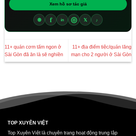
Xem hồ sơ tác giả
f
◎
🌐
𝕏
♪
in
11+ quán cơm tấm ngon ở
11+ địa điểm tiệc/quán lãng
Sài Gòn đã ăn là sẽ nghiền
mạn cho 2 người ở Sài Gòn
TOP XUYÊN VIỆT
Top Xuyên Việt là chuyên trang hoạt động trung lập