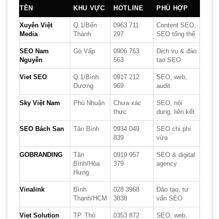
TÊN
KHU VỰC
HOTLINE
PHÙ HỢP
Xuyên Việt
Q.1/Bến
0963 711
Content SEO,
Media
Thành
297
SEO tổng thể
SEO Nam
Gò Vấp
0906 763
Dịch vụ & đào
Nguyễn
563
tạo SEO
Viet SEO
Q.1/Bình
0917 212
SEO, web,
Dương
969
audit
Sky Việt Nam
Phú Nhuận
Chưa xác
SEO, nội
thực
dung, liên kết
SEO Bách San
Tân Bình
0934 049
SEO chi phí
839
vừa
GOBRANDING
Tân
0919 957
SEO & digital
Bình/Hòa
379
agency
Hưng
Vinalink
Bình
028 3968
Đào tạo, tư
Thạnh/HCM
3838
vấn SEO
Viet Solution
TP. Thủ
0353 872
SEO, web,