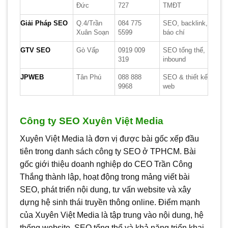
Đức
727
TMĐT
Giải Pháp SEO
Q.4/Trần
084 775
SEO, backlink,
Xuân Soạn
5599
báo chí
GTV SEO
Gò Vấp
0919 009
SEO tổng thể,
319
inbound
JPWEB
Tân Phú
088 888
SEO & thiết kế
9968
web
Công ty SEO Xuyên Việt Media
Xuyên Việt Media là đơn vị được bài gốc xếp đầu
tiên trong danh sách công ty SEO ở TPHCM. Bài
gốc giới thiệu doanh nghiệp do CEO Trần Công
Thắng thành lập, hoạt động trong mảng viết bài
SEO, phát triển nội dung, tư vấn website và xây
dựng hệ sinh thái truyền thông online. Điểm mạnh
của Xuyên Việt Media là tập trung vào nội dung, hệ
thống website, SEO tổng thể và khả năng triển khai