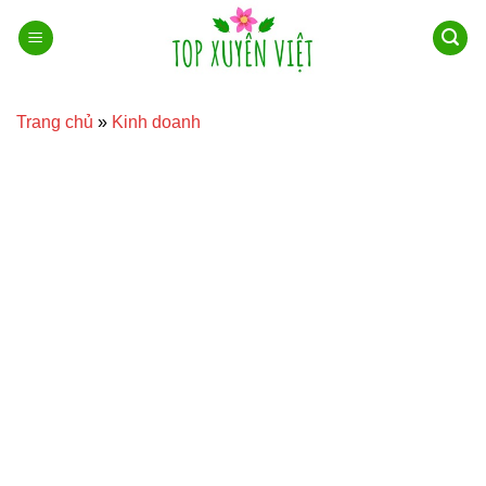
Bỏ
qua
nội
dung
Trang chủ
»
Kinh doanh