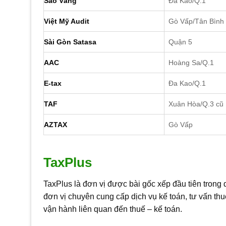
Sao Vàng
Đa Kao/Q.1
Việt Mỹ Audit
Gò Vấp/Tân Bình
Sài Gòn Satasa
Quận 5
AAC
Hoàng Sa/Q.1
E-tax
Đa Kao/Q.1
TAF
Xuân Hòa/Q.3 cũ
AZTAX
Gò Vấp
TaxPlus
TaxPlus là đơn vị được bài gốc xếp đầu tiên tron
đơn vị chuyên cung cấp dịch vụ kế toán, tư vấn thuế
vận hành liên quan đến thuế – kế toán.