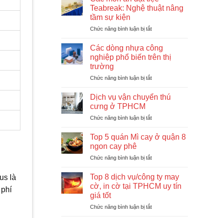
Huawei:
Nam
sống
Teabreak: Nghệ thuật nâng
Cách
trọn
tầm sự kiện
cài
từng
Chức năng bình luận bị tắt
ở
GBox
ngày
Các
để
món
dùng
Các dòng nhựa công
ăn
Google
nghiệp phổ biến trên thị
đặt
ổn
trường
tiệc
định
Chức năng bình luận bị tắt
ở
Teabreak:
Các
Nghệ
dòng
thuật
Dịch vụ vận chuyển thú
nhựa
nâng
cưng ở TPHCM
công
tầm
Chức năng bình luận bị tắt
ở
nghiệp
sự
Dịch
phổ
kiện
vụ
Top 5 quán Mì cay ở quận 8
biến
vận
trên
ngon cay phê
chuyển
thị
Chức năng bình luận bị tắt
ở
thú
trường
Top
cưng
5
Top 8 dịch vụ/công ty may
ở
us là
quán
TPHCM
cờ, in cờ tại TPHCM uy tín
 phí
Mì
giá tốt
cay
Chức năng bình luận bị tắt
ở
ở
Top
quận