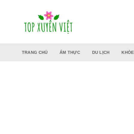
Bỏ
qua
nội
dung
TRANG CHỦ
ẨM THỰC
DU LỊCH
KHỎE