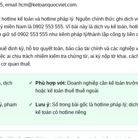
55, email hcm@ketoanquocviet.com.
t hotline kế toán và hotline pháp lý. Nguồn chính thức ghi dịch v
 miền Nam là 0902 553 555. Vì bài này là dịch vụ kế toán, hotl
 giữ số 0902 553 555 như kênh pháp lý/thành lập công ty liên 
ế định kỳ, hỗ trợ quyết toán, báo cáo tài chính và các nghiệp 
c ai chịu trách nhiệm kiểm tra chứng từ, ai ký nộp tờ khai, các
ừ cơ quan thuế.
, dịch
Phù hợp với:
Doanh nghiệp cần kế toán trưở
hoặc kế toán thuế thuê ngoài
lý, phạm
Lưu ý:
Số trong bài gốc là hotline pháp lý; dịc
kế toán có hotline riêng