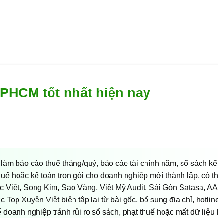
TPHCM tốt nhất hiện nay
àm báo cáo thuế tháng/quý, báo cáo tài chính năm, sổ sách kế
thuế hoặc kế toán trọn gói cho doanh nghiệp mới thành lập, có t
 Việt, Song Kim, Sao Vàng, Việt Mỹ Audit, Sài Gòn Satasa, A
op Xuyên Việt biên tập lại từ bài gốc, bổ sung địa chỉ, hotline
ể doanh nghiệp tránh rủi ro sổ sách, phạt thuế hoặc mất dữ liệu 