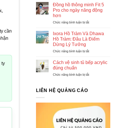
8
8
Đồng hồ thông minh Fit 5
dịch
ngon
Pro cho ngày năng động
k,
vụ/công
cay
hơn
ty
phê
Chức năng bình luận bị tắt
ở
may
Đồng
cờ,
ty cần
hồ
in
Ixora Hồ Tràm Và Dhawa
thông
cờ
 nhận
Hồ Tràm: Đâu Là Điểm
minh
tại
Dừng Lý Tưởng
Fit
TPHCM
Chức năng bình luận bị tắt
ở
5
uy
Ixora
Pro
tín
Hồ
cho
giá
Cách vệ sinh tủ bếp acrylic
 ty
Tràm
ngày
tốt
đúng chuẩn
Và
năng
Chức năng bình luận bị tắt
ở
Dhawa
động
Cách
Hồ
hơn
vệ
Tràm:
sinh
LIÊN HỆ QUẢNG CÁO
Đâu
tủ
Là
bếp
Điểm
acrylic
Dừng
đúng
Lý
chuẩn
Tưởng