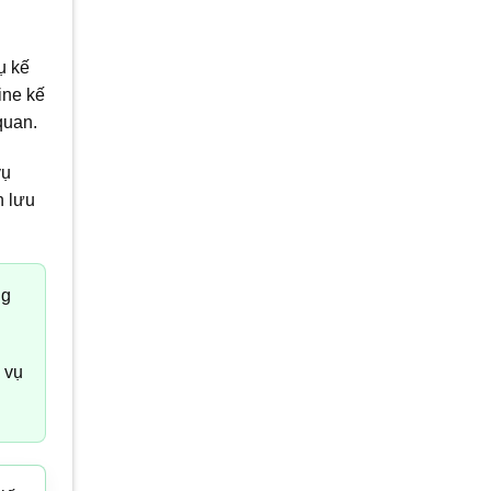
ụ kế
ine kế
quan.
vụ
h lưu
ng
h vụ