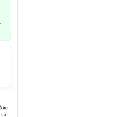
ừ
ỗ trợ
6 Lê