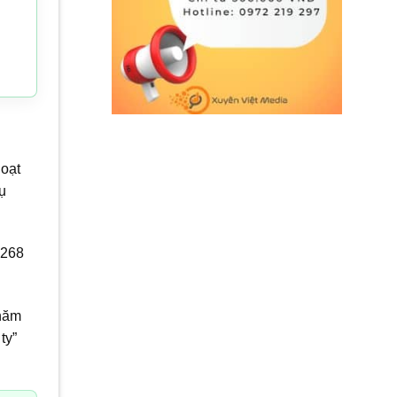
hoạt
ụ
 268
chăm
ty”