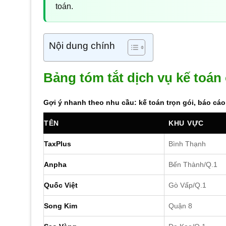
toán.
Nội dung chính
Bảng tóm tắt dịch vụ kế toá
Gợi ý nhanh theo nhu cầu: kế toán trọn gói, báo cáo
TÊN
KHU VỰC
TaxPlus
Bình Thạnh
Anpha
Bến Thành/Q.1
Quốc Việt
Gò Vấp/Q.1
Song Kim
Quận 8