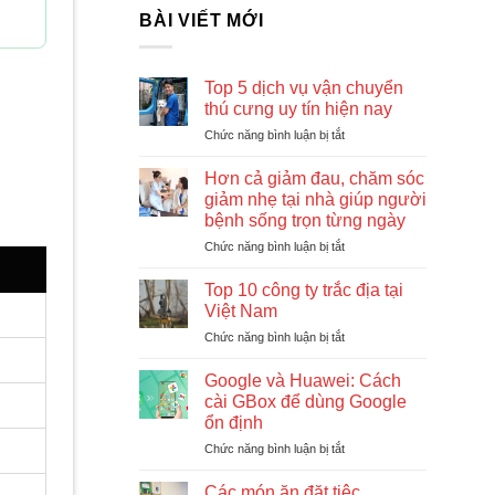
BÀI VIẾT MỚI
Top 5 dịch vụ vận chuyển
thú cưng uy tín hiện nay
Chức năng bình luận bị tắt
ở
Top
5
Hơn cả giảm đau, chăm sóc
dịch
giảm nhẹ tại nhà giúp người
vụ
bệnh sống trọn từng ngày
vận
Chức năng bình luận bị tắt
ở
chuyển
Hơn
thú
cả
cưng
Top 10 công ty trắc địa tại
giảm
uy
Việt Nam
đau,
tín
Chức năng bình luận bị tắt
ở
chăm
hiện
Top
sóc
nay
10
Google và Huawei: Cách
giảm
công
nhẹ
cài GBox để dùng Google
ty
tại
ổn định
trắc
nhà
Chức năng bình luận bị tắt
ở
địa
giúp
Google
tại
người
và
Việt
Các món ăn đặt tiệc
bệnh