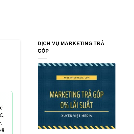
DỊCH VỤ MARKETING TRẢ
GÓP
hể
AC,
,
kế