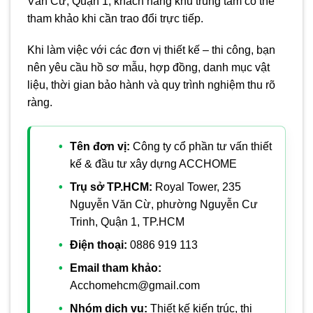
Văn Cừ, Quận 1, khách hàng khu trung tâm có thể
tham khảo khi cần trao đổi trực tiếp.
Khi làm việc với các đơn vị thiết kế – thi công, bạn
nên yêu cầu hồ sơ mẫu, hợp đồng, danh mục vật
liệu, thời gian bảo hành và quy trình nghiệm thu rõ
ràng.
Tên đơn vị:
Công ty cổ phần tư vấn thiết
kế & đầu tư xây dựng ACCHOME
Trụ sở TP.HCM:
Royal Tower, 235
Nguyễn Văn Cừ, phường Nguyễn Cư
Trinh, Quận 1, TP.HCM
Điện thoại:
0886 919 113
Email tham khảo:
Acchomehcm@gmail.com
Nhóm dịch vụ:
Thiết kế kiến trúc, thi