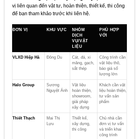
vị liên quan đến vật tư, hoàn thiện, thiết kế, thi công
để bạn tham khảo trước khi liên hệ.
ĐƠN VỊ
KHU VỰC
NHÓM
PHÙ HỢP
DỊCH
VỚI
VỤ/VẬT
LIỆU
VLXD Hiệp Hà
Đông Du
Cát, đá, xi
Công trình cần
măng, gạch,
vật liệu thô,
sắt thép
báo giá số
lượng lớn
Halo Group
Sương
Vật liệu
Khách cần vật
Nguyệt Ánh
hoàn thiện,
liệu hoàn thiện,
showroom,
tư vấn sản
giải pháp
phẩm
xây dựng
Thiết Thạch
Mai Thị
Thiết kế,
Chủ nhà cần
Lựu
xây dựng,
đơn vị tư vấn
thi công
và triển khai
công trình