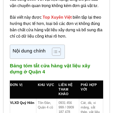
vận chuyển quan trọng không kém đơn giá vật tư.
Bài viết này được
Top Xuyên Việt
biên tập lại theo
hướng thực tế hơn, loại bỏ các đơn vị không đúng
bản chất cửa hàng vật liệu xây dựng và bổ sung địa
chỉ có dữ liệu công khai rõ hơn.
Nội dung chính
Bảng tóm tắt cửa hàng vật liệu xây
dựng ở Quận 4
ĐƠN VỊ
KHU VỰC
LIÊN HỆ
PHÙ HỢP
THAM
VỚI
KHẢO
VLXD Quý Hiền
Tôn Đản,
0931 456
Cát, đá, xi
Quận 4 cũ
999 / 0909
măng, sắt
187 478
thép, vật liệu