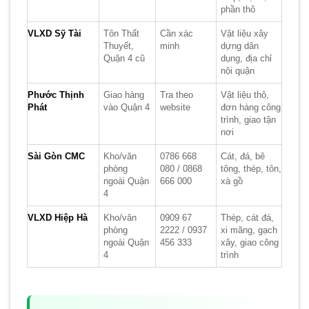
phần thô
VLXD Sỹ Tài
Tôn Thất
Cần xác
Vật liệu xây
Thuyết,
minh
dựng dân
Quận 4 cũ
dụng, địa chỉ
nội quận
Phước Thịnh
Giao hàng
Tra theo
Vật liệu thô,
Phát
vào Quận 4
website
đơn hàng công
trình, giao tận
nơi
Sài Gòn CMC
Kho/văn
0786 668
Cát, đá, bê
phòng
080 / 0868
tông, thép, tôn,
ngoài Quận
666 000
xà gồ
4
VLXD Hiệp Hà
Kho/văn
0909 67
Thép, cát đá,
phòng
2222 / 0937
xi măng, gạch
ngoài Quận
456 333
xây, giao công
4
trình