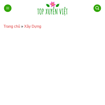
Bỏ
qua
nội
dung
Trang chủ
»
Xây Dựng