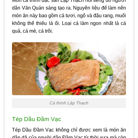
Món cá thính đặc sản Lập Thạch nổi tiếng do người
dân Văn Quán sáng tạo ra. Nguyên liệu để làm nên
món ăn này bao gồm cá tươi, ngô và đậu rang, muối
không thể thiếu lá ổi. Loại cá làm ngon nhất là cá
quả, cá mè, cá trôi.
Cá thính Lập Thạch
Tép Dầu Đầm Vạc
Tép Dầu Đầm Vạc không chỉ được xem là món ăn
dân dã của người dân Đầm Vạc từ thời xưa mà còn