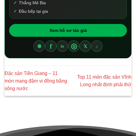
Thắng Mê Bia
Đầu bếp tại gia
Xem hồ sơ tác giả
f
◎
🌐
𝕏
♪
in
Đặc sản Tiền Giang – 11
Top 11 món đặc sản Vĩnh
món mang đậm vị đồng bằng
Long nhất định phải thử
sông nước