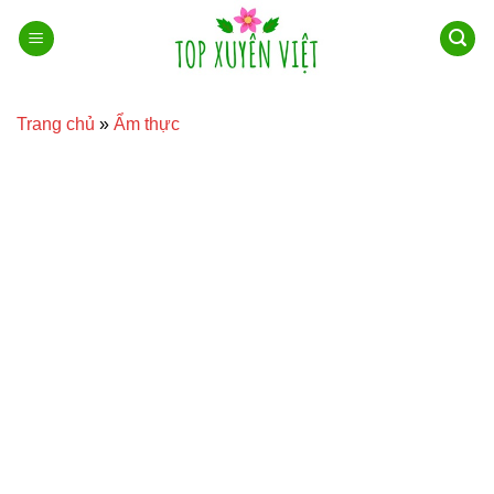
Bỏ
qua
nội
dung
Trang chủ
»
Ẩm thực